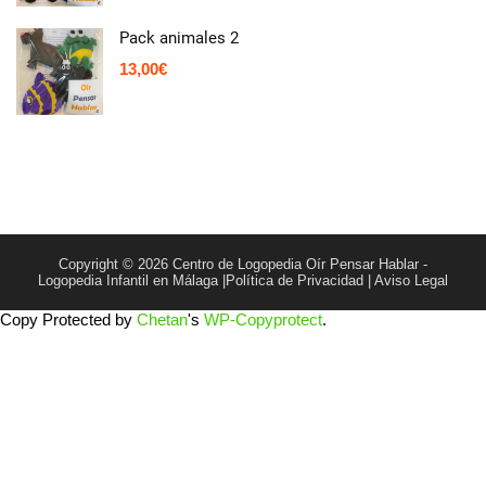
Pack animales 2
13,00
€
Copyright © 2026 Centro de Logopedia Oír Pensar Hablar -
Logopedia Infantil en Málaga |
Política de Privacidad
|
Aviso Legal
Copy Protected by
Chetan
's
WP-Copyprotect
.