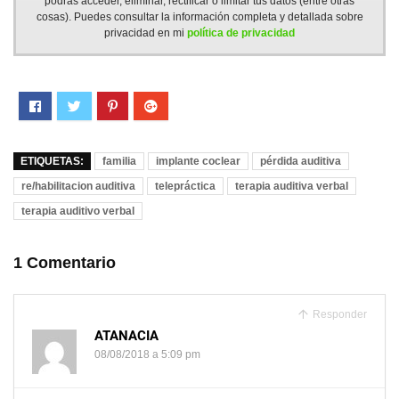
podrás acceder, eliminar, rectificar o limitar tus datos (entre otras
cosas). Puedes consultar la información completa y detallada sobre
privacidad en mi
política de privacidad
ETIQUETAS:
familia
implante coclear
pérdida auditiva
re/habilitacion auditiva
telepráctica
terapia auditiva verbal
terapia auditivo verbal
1 Comentario
Responder
ATANACIA
08/08/2018 a 5:09 pm